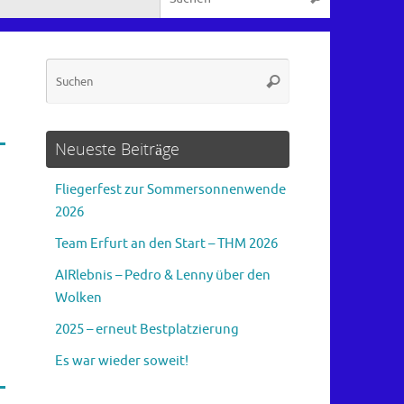
Suchen
Suchen
nach:
Neueste Beiträge
Fliegerfest zur Sommersonnenwende
2026
Team Erfurt an den Start – THM 2026
AIRlebnis – Pedro & Lenny über den
Wolken
2025 – erneut Bestplatzierung
Es war wieder soweit!