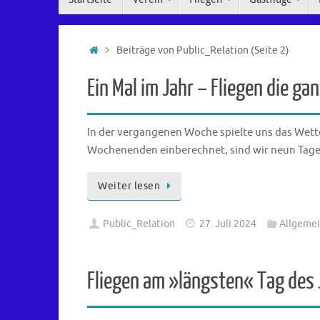
Inhalt
springen
Start
Beiträge von Public_Relation
(Seite 2)
Ein Mal im Jahr – Fliegen die g
In der vergangenen Woche spielte uns das Wette
Wochenenden einberechnet, sind wir neun Tage 
Weiter lesen
Public_Relation
27. Juli 2024
Allgeme
Fliegen am »längsten« Tag des 