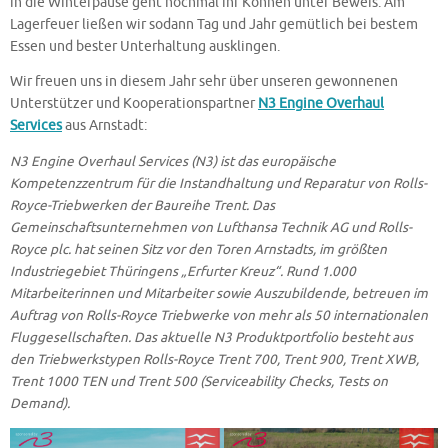
in die Winterpause geht nochmal ihr Können unter Beweis. Am
Lagerfeuer ließen wir sodann Tag und Jahr gemütlich bei bestem
Essen und bester Unterhaltung ausklingen.
Wir freuen uns in diesem Jahr sehr über unseren gewonnenen
Unterstützer und Kooperationspartner
N3 Engine Overhaul
Services
aus Arnstadt:
N3 Engine Overhaul Services (N3) ist das europäische
Kompetenzzentrum für die Instandhaltung und Reparatur von Rolls-
Royce-Triebwerken der Baureihe Trent. Das
Gemeinschaftsunternehmen von Lufthansa Technik AG und Rolls-
Royce plc. hat seinen Sitz vor den Toren Arnstadts, im größten
Industriegebiet Thüringens „Erfurter Kreuz“. Rund 1.000
Mitarbeiterinnen und Mitarbeiter sowie Auszubildende, betreuen im
Auftrag von Rolls-Royce Triebwerke von mehr als 50 internationalen
Fluggesellschaften. Das aktuelle N3 Produktportfolio besteht aus
den Triebwerkstypen Rolls-Royce Trent 700, Trent 900, Trent XWB,
Trent 1000 TEN und Trent 500 (Serviceability Checks, Tests on
Demand).