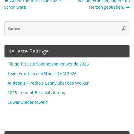
Adieu Thermiksaison 2024!
Von der Erde gegangen – im
Schön wars!
Herzen geblieben.
Su
Suche
na
Neueste Beiträge
Fliegerfest zur Sommersonnenwende 2026
Team Erfurt an den Start – THM 2026
AIRlebnis – Pedro & Lenny über den Wolken
2025 – erneut Bestplatzierung
Es war wieder soweit!