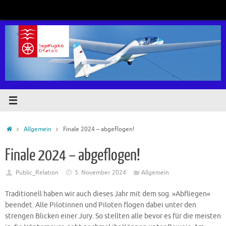
Zum
Inhalt
springen
Start
Allgemein
Finale 2024 – abgeflogen!
Finale 2024 – abgeflogen!
Public_Relation
5. November 2024
Allgemein
Traditionell haben wir auch dieses Jahr mit dem sog. »Abfliegen«
beendet. Alle Pilotinnen und Piloten flogen dabei unter den
strengen Blicken einer Jury. So stellten alle bevor es für die meisten