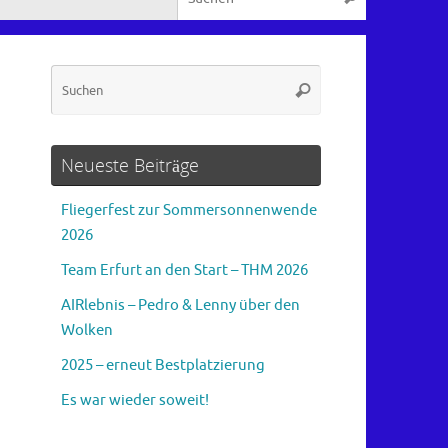
Suchen
Suchen
nach:
Neueste Beiträge
Fliegerfest zur Sommersonnenwende
2026
Team Erfurt an den Start – THM 2026
AIRlebnis – Pedro & Lenny über den
Wolken
2025 – erneut Bestplatzierung
Es war wieder soweit!