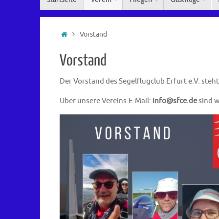
Inhalt
springen
Start
Vorstand
Vorstand
Der Vorstand des Segelflugclub Erfurt e.V. steh
Über unsere Vereins-E-Mail:
info@sfce.de
sind w