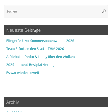
Su
Suche
na
Neueste Beiträge
Fliegerfest zur Sommersonnenwende 2026
Team Erfurt an den Start – THM 2026
AIRlebnis – Pedro & Lenny über den Wolken
2025 – erneut Bestplatzierung
Es war wieder soweit!
Archiv