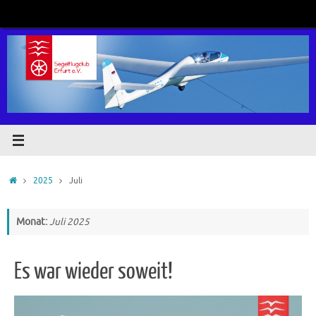
Zum
Inhalt
springen
Start
2025
Juli
Monat:
Juli 2025
Es war wieder soweit!