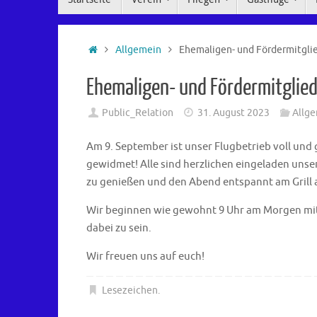
Inhalt
springen
Start
Allgemein
Ehemaligen- und Fördermitgli
Ehemaligen- und Fördermitglied
Public_Relation
31. August 2023
Allg
Am 9. September ist unser Flugbetrieb voll und
gewidmet! Alle sind herzlichen eingeladen unse
zu genießen und den Abend entspannt am Grill a
Wir beginnen wie gewohnt 9 Uhr am Morgen mit u
dabei zu sein.
Wir freuen uns auf euch!
Lesezeichen
.