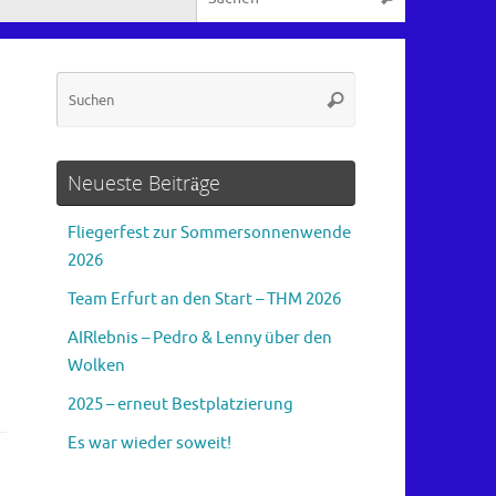
Suchen
Suchen
nach:
Neueste Beiträge
Fliegerfest zur Sommersonnenwende
2026
Team Erfurt an den Start – THM 2026
AIRlebnis – Pedro & Lenny über den
Wolken
2025 – erneut Bestplatzierung
Es war wieder soweit!