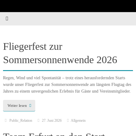
Zum
Inhalt
springen
Fliegerfest zur
Sommersonnenwende 2026
Regen, Wind und viel Spontanität – trotz eines herausfordernden Starts
wurde unser Fliegerfest zur Sommersonnenwende am längsten Flugtag des
Jahres zu einem unvergesslichen Erlebnis für Gäste und Vereinsmitglieder.
Weiter lesen
Public_Relation
27. Juni 2026
Allgemein